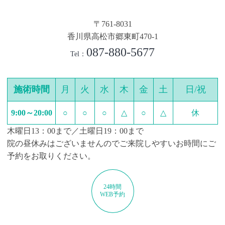
〒761-8031
香川県高松市郷東町470-1
087-880-5677
Tel：
施術時間
月
火
水
木
金
土
日/祝
9:00～20:00
○
○
○
△
○
△
休
木曜日13：00まで／土曜日19：00まで
院の昼休みはございませんのでご来院しやすいお時間にご
予約をお取りください。
24時間
WEB予約