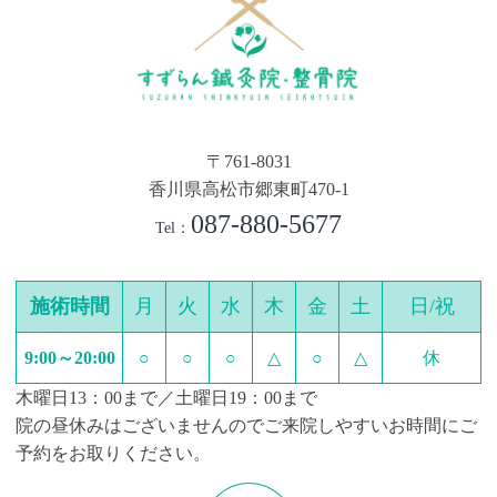
〒761-8031
香川県高松市郷東町470-1
087-880-5677
Tel：
施術時間
月
火
水
木
金
土
日/祝
9:00～20:00
○
○
○
△
○
△
休
木曜日13：00まで／土曜日19：00まで
院の昼休みはございませんのでご来院しやすいお時間にご
予約をお取りください。