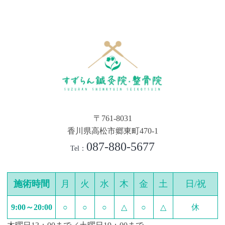
〒761-8031
香川県高松市郷東町470-1
087-880-5677
Tel：
施術時間
月
火
水
木
金
土
日/祝
9:00～20:00
○
○
○
△
○
△
休